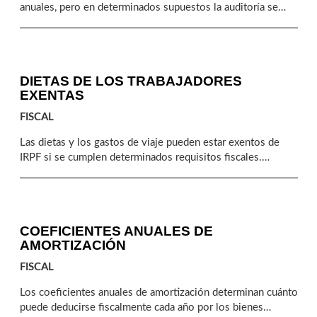
anuales, pero en determinados supuestos la auditoría se
convierte en un requisito legal. Conocer los criterios
económicos y temporales que establece la normativa es
clave para anticiparse, planificar correctamente y evitar
incidencias en el cumplimiento mercantil.
DIETAS DE LOS TRABAJADORES
EXENTAS
FISCAL
Las dietas y los gastos de viaje pueden estar exentos de
IRPF si se cumplen determinados requisitos fiscales.
Conocer cuándo aplican, cómo justificarlos y cómo
reflejarlos en nómina es clave para evitar errores y asegurar
una correcta gestión laboral y tributaria.
COEFICIENTES ANUALES DE
AMORTIZACIÓN
FISCAL
Los coeficientes anuales de amortización determinan cuánto
puede deducirse fiscalmente cada año por los bienes