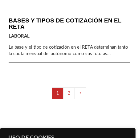
corresponde cada uno es clave para evitar errores,
regularizaciones y problemas en la gestión fiscal.
BASES Y TIPOS DE COTIZACIÓN EN EL
RETA
LABORAL
La base y el tipo de cotización en el RETA determinan tanto
la cuota mensual del autónomo como sus futuras
prestaciones. Entender cómo funcionan y revisarlos
periódicamente es clave para cotizar de forma adecuada y
evitar decisiones que afecten a largo plazo.
1
2
»