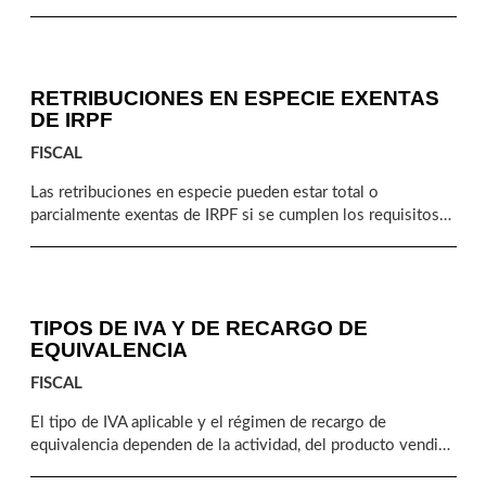
afectos a una actividad económica. Aplicarlos correctamente
es clave para calcular el rendimiento neto real y evitar
ajustes o regularizaciones fiscales posteriores.
RETRIBUCIONES EN ESPECIE EXENTAS
DE IRPF
FISCAL
Las retribuciones en especie pueden estar total o
parcialmente exentas de IRPF si se cumplen los requisitos
legales. Conocer qué beneficios aplican, cómo reflejarlos en
nómina y cómo gestionarlos correctamente es clave para
evitar errores fiscales.
TIPOS DE IVA Y DE RECARGO DE
EQUIVALENCIA
FISCAL
El tipo de IVA aplicable y el régimen de recargo de
equivalencia dependen de la actividad, del producto vendido
y del régimen fiscal del contribuyente. Conocer cuándo