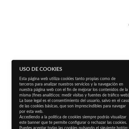
USO DE COOKIES
Esta página web utiliza cookies tanto propias como de
terceros para analizar nuestros servicios y la navegación en
nuestra página web con el fin de mejorar los contenidos de la
misma (fines analíticos: medir visitas y fuentes de tráfico web)
La base legal es el consentimiento del usuario, salvo en el cas
de las cookies básicas, que son imprescindibles para navegar
por esta web.
Accediendo a la política de cookies siempre podrás visualizar
este banner que te permite configurar o rechazar las cookies.
Puedes aceptar todas las cookies pulsando el siguiente botón: